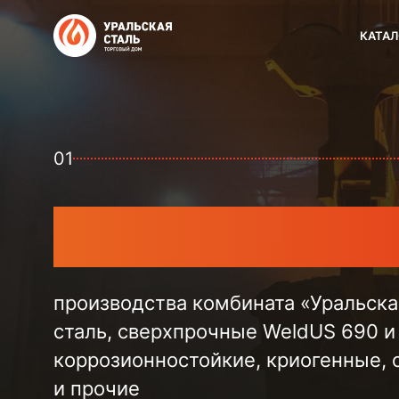
КАТАЛ
01
02
Электросварн
трубы большого диаметра, плакир
трубошпунт, сваи для мостов и эст
Загорского трубного завода