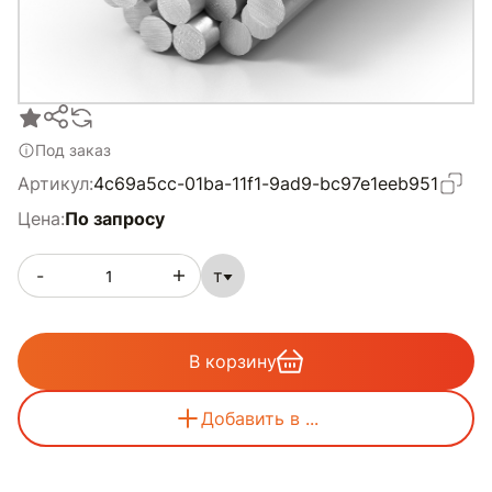
Под заказ
Артикул:
4c69a5cc-01ba-11f1-9ad9-bc97e1eeb951
Цена:
По запросу
-
т
В корзину
Добавить в ...