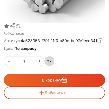
Под заказ
Артикул:
4a623353-f79f-11f0-a80e-bc97e1eed341
Цена:
По запросу
-
т
В корзину
Добавить в ...