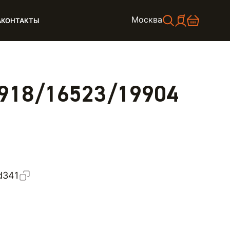
Москва
А
КОНТАКТЫ
4918/16523/19904
d341