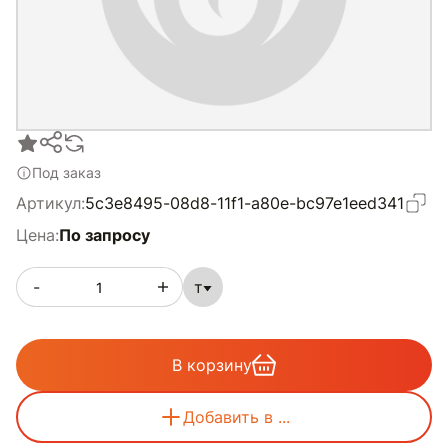
Под заказ
Артикул:
5c3e8495-08d8-11f1-a80e-bc97e1eed341
Цена:
По запросу
-
т
В корзину
Добавить в ...