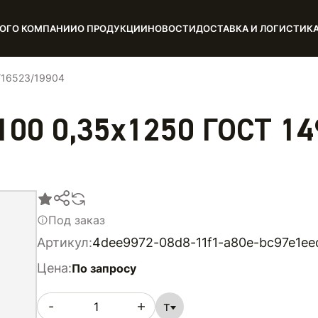
ОГ
О КОМПАНИИ
О ПРОДУКЦИИ
НОВОСТИ
ДОСТАВКА И ЛОГИСТИК
/16523/19904
n100 0,35х1250 ГОСТ 1
Под заказ
Артикул:
4dee9972-08d8-11f1-a80e-bc97e1ee
Цена:
По запросу
-
т