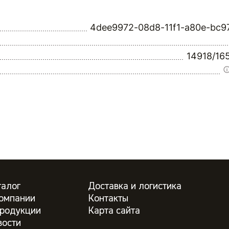
4dee9972-08d8-11f1-a80e-bc9
14918/16
талог
Доставка и логистика
компании
Контакты
продукции
Карта сайта
вости