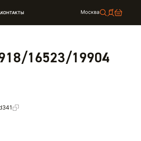
Москва
А
КОНТАКТЫ
4918/16523/19904
d341