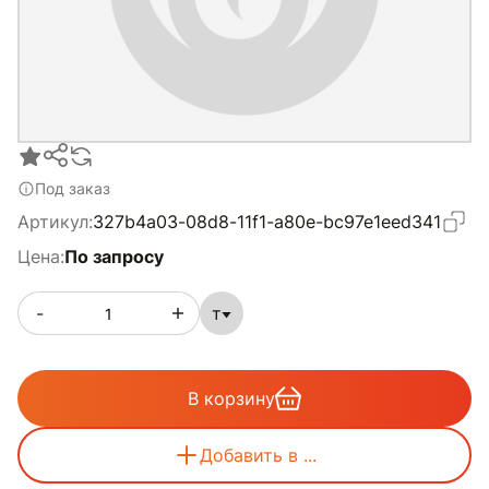
Под заказ
Артикул:
327b4a03-08d8-11f1-a80e-bc97e1eed341
Цена:
По запросу
-
т
В корзину
Добавить в ...