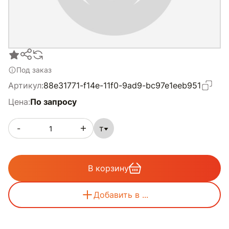
Под заказ
Артикул:
88e31771-f14e-11f0-9ad9-bc97e1eeb951
Цена:
По запросу
-
т
В корзину
Добавить в ...