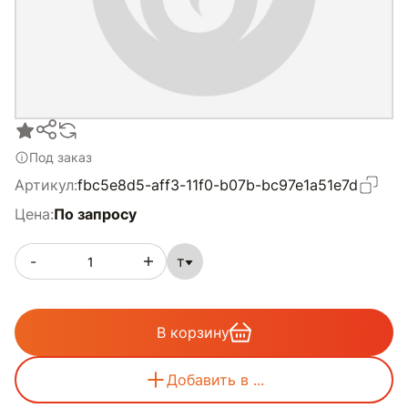
Под заказ
Артикул:
fbc5e8d5-aff3-11f0-b07b-bc97e1a51e7d
Цена:
По запросу
-
т
В корзину
Добавить в ...