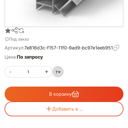
Под заказ
Артикул:
7e816d3c-f157-11f0-9ad9-bc97e1eeb951
Цена:
По запросу
-
т
В корзину
Добавить в ...