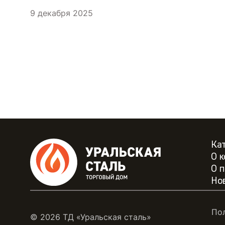
9 декабря 2025
Ка
О 
О 
Но
Пол
© 2026 ТД «Уральская сталь»